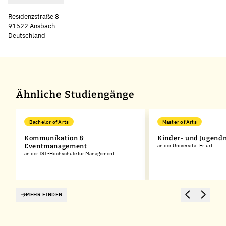
Residenzstraße 8
91522 Ansbach
Deutschland
Leaflet
|
©
OpenStreetMap
,
+
−
Ähnliche Studiengänge
Bachelor of Arts
Master of Arts
Kommunikation &
Kinder- und Jugend
Eventmanagement
an der Universität Erfurt
an der IST-Hochschule für Management
MEHR FINDEN