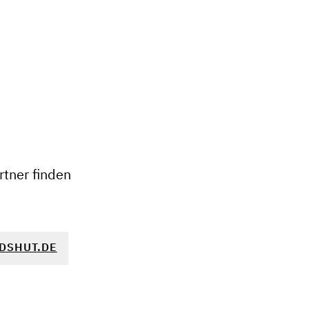
+
−
tner finden
DSHUT.DE