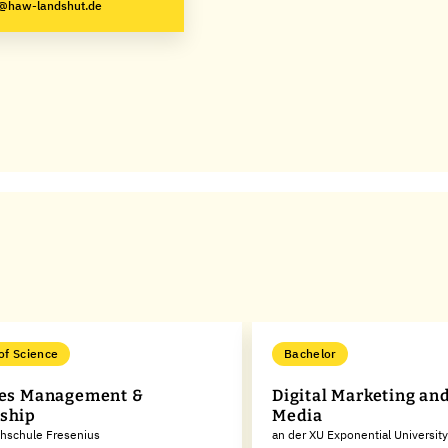
g@haw-landshut.de
of Science
Bachelor
les Management &
Digital Marketing and
ship
Media
chschule Fresenius
an der XU Exponential University