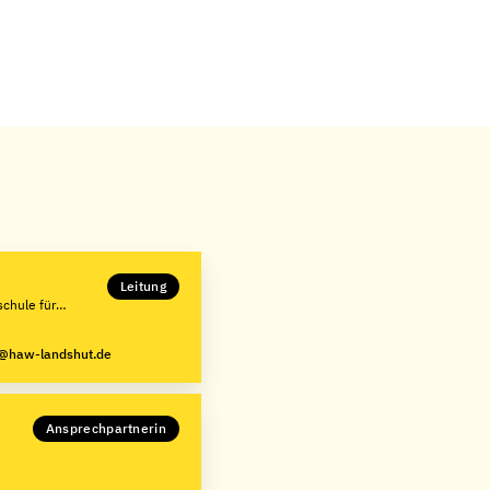
Leitung
chule für
g@haw-landshut.de
Ansprechpartnerin