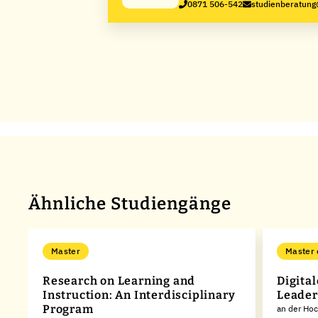
0871 506-542
studienberatun
Ähnliche Studiengänge
Master
Master 
Research on Learning and
Digita
n
Instruction: An Interdisciplinary
Leader
Program
an der Ho