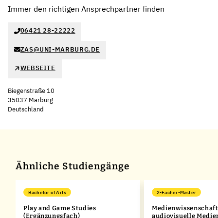
Immer den richtigen Ansprechpartner finden
06421 28-22222
ZAS@UNI-MARBURG.DE
WEBSEITE
Biegenstraße 10
35037 Marburg
Deutschland
Leaflet
|
©
OpenStreetMap
,
+
−
Ähnliche Studiengänge
Bachelor of Arts
2-Fächer-Master
Play and Game Studies
Medienwissenschaft
,
(Ergänzungsfach)
audiovisuelle Medie