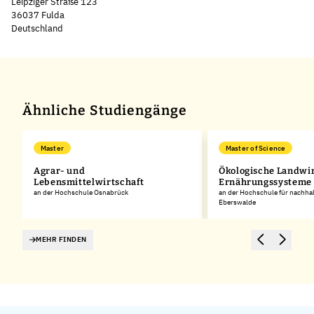
Leipziger Straße 123
36037 Fulda
Deutschland
Leaflet
|
©
OpenStreetMap
,
+
−
Ähnliche Studiengänge
Master
Master of Science
Agrar- und
Ökologische Landwir
Lebensmittelwirtschaft
Ernährungssysteme
an der Hochschule Osnabrück
an der Hochschule für nachha
Eberswalde
MEHR FINDEN