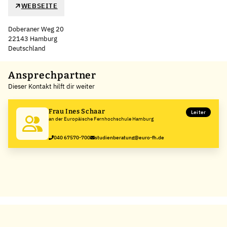
WEBSEITE
Doberaner Weg 20
22143 Hamburg
Deutschland
Leaflet
|
©
OpenStreetMap
,
+
Ansprechpartner
Dieser Kontakt hilft dir weiter
−
Frau Ines Schaar
Leiter
an der Europäische Fernhochschule Hamburg
040 67570-700
studienberatung@euro-fh.de