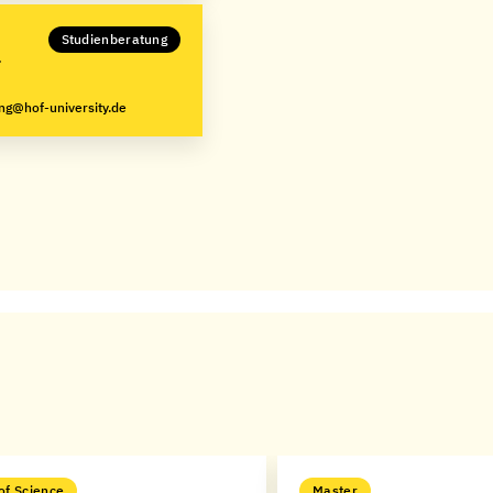
Studienberatung
ng@hof-university.de
of Science
Master