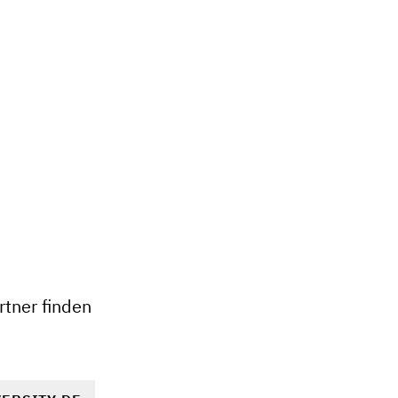
+
−
tner finden