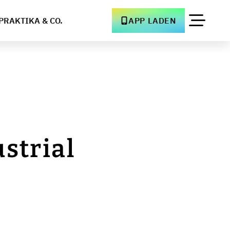
PRAKTIKA & CO.
APP LADEN
strial