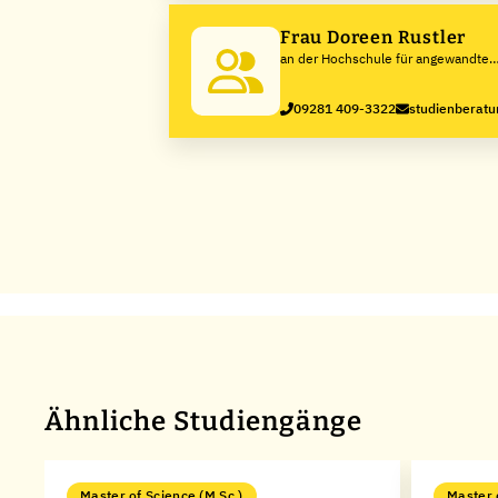
Frau Doreen Rustler
an der Hochschule für angewandte
Wissenschaften Hof
09281 409-3322
studienberatu
Ähnliche Studiengänge
Master of Science (M.Sc.)
Master 