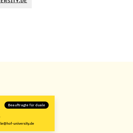
ERSITY.DE
Beauftragte für duale
le@hof-university.de