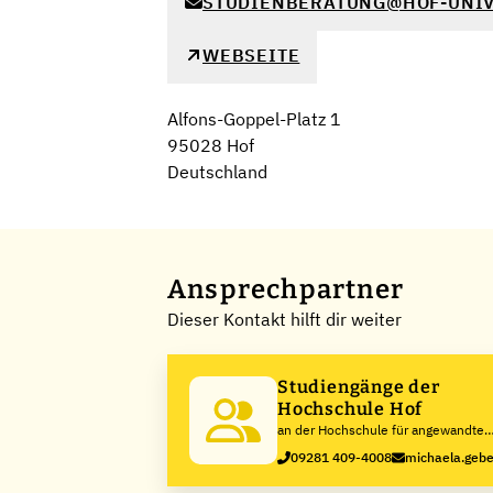
STUDIENBERATUNG@HOF-UNIV
WEBSEITE
Alfons-Goppel-Platz 1
95028 Hof
Deutschland
Ansprechpartner
Dieser Kontakt hilft dir weiter
Studiengänge der
Hochschule Hof
an der Hochschule für angewandte
Wissenschaften Hof
09281 409-4008
michaela.gebe