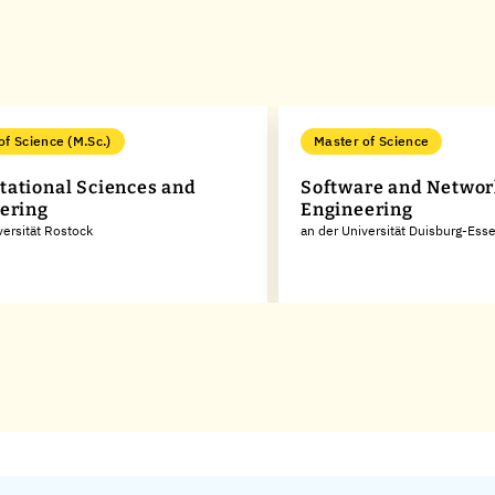
of Science (M.Sc.)
Master of Science
ational Sciences and
Software and Networ
ering
Engineering
versität Rostock
an der Universität Duisburg-Ess