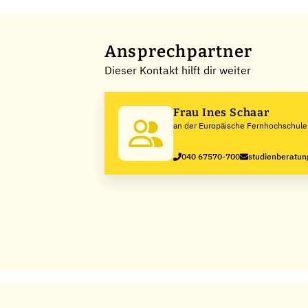
Ansprechpartner
Dieser Kontakt hilft dir weiter
Frau Ines Schaar
an der Europäische Fernhochschul
040 67570-700
studienberatun