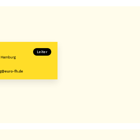
Leiter
e Hamburg
g@euro-fh.de