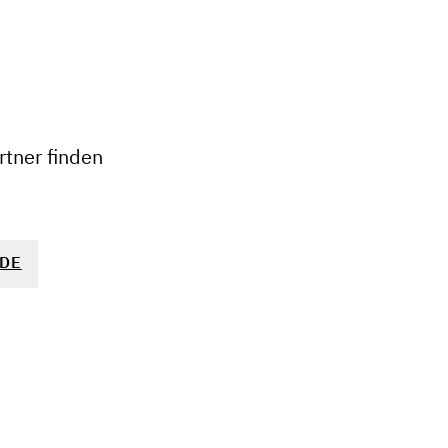
+
−
tner finden
DE