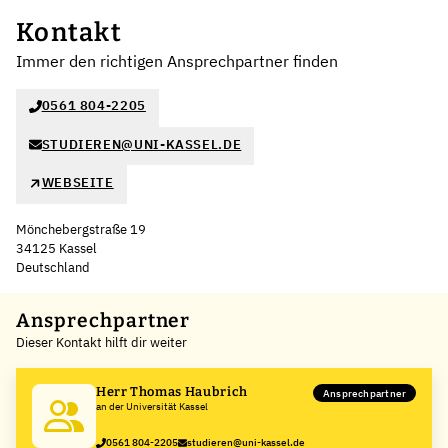
Kontakt
Immer den richtigen Ansprechpartner finden
0561 804-2205
STUDIEREN@UNI-KASSEL.DE
WEBSEITE
Mönchebergstraße 19
34125 Kassel
Deutschland
Leaflet
|
©
OpenStreetMap
,
+
Ansprechpartner
Dieser Kontakt hilft dir weiter
−
Herr Thomas Haubrich
Ansprechpartner
an der Universität Kassel
0561 804-2205
studieren@uni-kassel.de