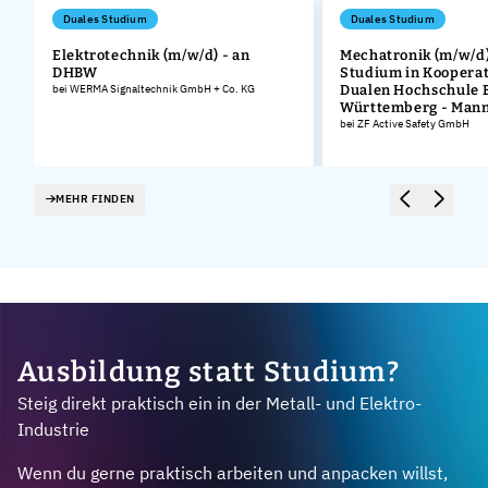
Duales Studium
Duales Studium
Elektrotechnik (m/w/d) - an
Mechatronik (m/w/d)
DHBW
Studium in Kooperat
bei WERMA Signaltechnik GmbH + Co. KG
Dualen Hochschule 
Württemberg - Man
bei ZF Active Safety GmbH
MEHR FINDEN
Ausbildung statt Studium?
Steig direkt praktisch ein in der Metall- und Elektro-
Industrie
Wenn du gerne praktisch arbeiten und anpacken willst,