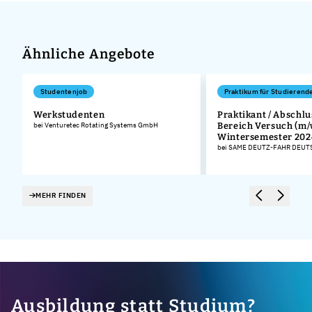
Ähnliche Angebote
Studentenjob
Praktikum für Studierend
Werkstudenten
Praktikant / Abschlu
bei Venturetec Rotating Systems GmbH
Bereich Versuch (m/
.
Wintersemester 202
bei SAME DEUTZ-FAHR DEU
MEHR FINDEN
Ausbildung statt Studium?