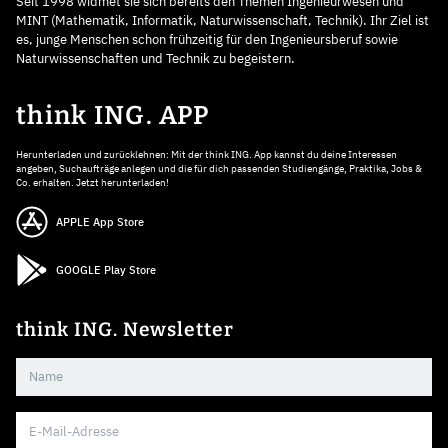
Seit 1998 widmet sie sich bereits den Themen Ingenieurwesen und
MINT (Mathematik, Informatik, Naturwissenschaft, Technik). Ihr Ziel ist
es, junge Menschen schon frühzeitig für den Ingenieursberuf sowie
Naturwissenschaften und Technik zu begeistern.
think ING. APP
Herunterladen und zurücklehnen: Mit der think ING. App kannst du deine Interessen
angeben, Suchaufträge anlegen und die für dich passenden Studiengänge, Praktika, Jobs &
Co. erhalten. Jetzt herunterladen!
APPLE App Store
GOOGLE Play Store
think ING. Newsletter