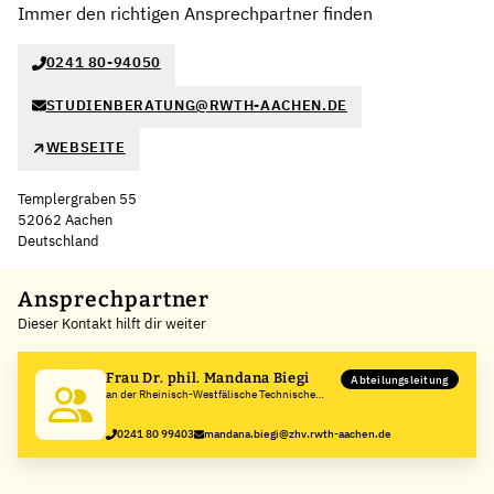
Immer den richtigen Ansprechpartner finden
0241 80-94050
STUDIENBERATUNG@RWTH-AACHEN.DE
WEBSEITE
Templergraben 55
52062 Aachen
Deutschland
Leaflet
|
©
OpenStreetMap
,
+
Ansprechpartner
Dieser Kontakt hilft dir weiter
−
Frau Dr. phil. Mandana Biegi
Abteilungsleitung
an der Rheinisch-Westfälische Technische
Hochschule Aachen
0241 80 99403
mandana.biegi@zhv.rwth-aachen.de