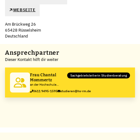
WEBSEITE
Am Brückweg 26
65428 Rüsselsheim
Deutschland
Leaflet
|
©
OpenStreetMap
,
+
Ansprechpartner
Dieser Kontakt hilft dir weiter
−
Frau Chantal
Sachgebietsleiterin Studienberatung
Mommertz
an der Hochschule
RheinMain
0611 9495-1595
studieren@hs-rm.de