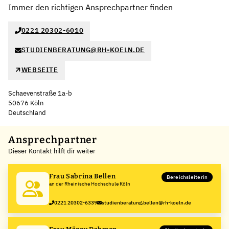
Immer den richtigen Ansprechpartner finden
0221 20302-6010
STUDIENBERATUNG@RH-KOELN.DE
WEBSEITE
Schaevenstraße 1a-b
50676 Köln
Deutschland
Leaflet
|
©
OpenStreetMap
,
+
Ansprechpartner
Dieser Kontakt hilft dir weiter
−
Frau Sabrina Bellen
Bereichsleiterin
an der Rheinische Hochschule Köln
0221 20302-6339
studienberatung.bellen@rh-koeln.de