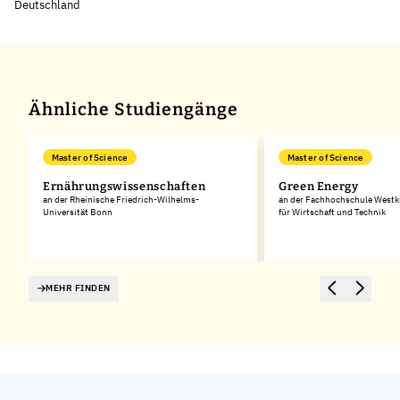
Deutschland
Ähnliche Studiengänge
Master of Science
Master of Science
Ernährungswissenschaften
Green Energy
an der Rheinische Friedrich-Wilhelms-
an der Fachhochschule Westk
Universität Bonn
für Wirtschaft und Technik
MEHR FINDEN