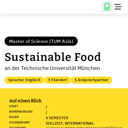
Master of Science (TUM Asia)
Sustainable Food
an der Technische Universität München
Sprache: Englisch
1 Standort
1 Ansprechpartner
Auf einen Blick
START
/
BEWERBUNG BIS
/
DAUER
4 SEMESTER
STUDIENFORM
VOLLZEIT, INTERNATIONAL
ZULASSUNG