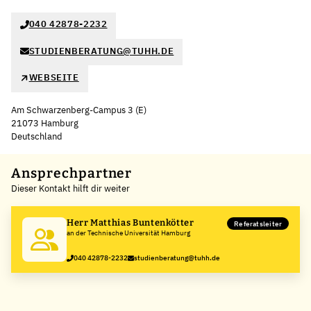
040 42878-2232
STUDIENBERATUNG@TUHH.DE
WEBSEITE
Am Schwarzenberg-Campus 3 (E)
21073 Hamburg
Deutschland
Leaflet
|
©
OpenStreetMap
,
+
Ansprechpartner
Dieser Kontakt hilft dir weiter
−
Herr Matthias Buntenkötter
Referatsleiter
an der Technische Universität Hamburg
040 42878-2232
studienberatung@tuhh.de