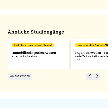
Ähnliche Studiengänge
Bachelor of Engineering (B.Eng.)
Bachelor of Engineering (
Immobilieningenieurwesen
Ingenieurwesen - M
an der Hochschule Mainz
an der Technische Hochschule
THM
MEHR FINDEN