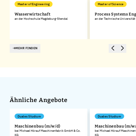
Master of Engineering
Master of Science
Wasserwirtschaft
Process Systems En
an der Hochschule Magdeburg-Stendal
an der Technische Universitä
MEHR FINDEN
Ähnliche Angebote
Duales Studium
Duales Studium
Maschinenbau (m/w/d)
Maschinenbau (m/w/
bei Michael Hörauf Maschinenfabrik GmbH & Co.
bei Michael Hörauf Maschinen
KG
KG