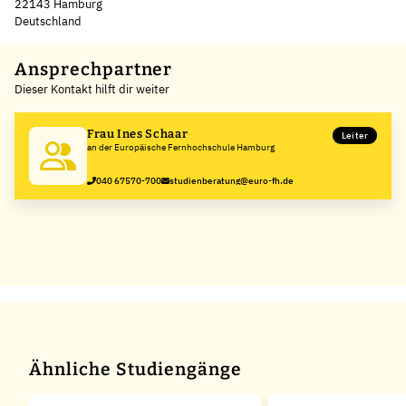
22143 Hamburg
Deutschland
Leaflet
|
©
OpenStreetMap
,
+
Ansprechpartner
Dieser Kontakt hilft dir weiter
−
Frau Ines Schaar
Leiter
an der Europäische Fernhochschule Hamburg
040 67570-700
studienberatung@euro-fh.de
Ähnliche Studiengänge