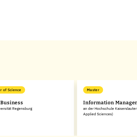
r of Science
Master
l Business
Information Manage
versität Regensburg
an der Hochschule Kaiserslautern
Applied Sciences)