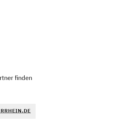
+
−
tner finden
RRHEIN.DE