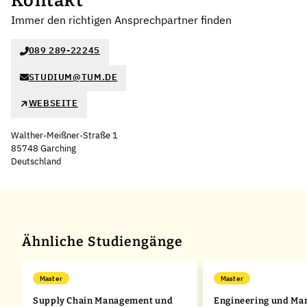
Kontakt
Immer den richtigen Ansprechpartner finden
089 289-22245
STUDIUM@TUM.DE
WEBSEITE
Walther-Meißner-Straße 1
85748 Garching
Deutschland
Leaflet
|
©
OpenStreetMap
,
+
−
Ähnliche Studiengänge
Master
Master
Supply Chain Management und
Engineering und M