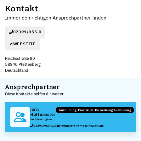
Kontakt
Immer den richtigen Ansprechpartner finden
02391/955-0
WEBSEITE
Reichsstraße 80
58840 Plettenberg
Deutschland
Leaflet
|
©
OpenStreetMap
,
+
Ansprechpartner
Diese Kontakte helfen dir weiter
−
Jörn
Ausbildung, Praktikum, Bewerbung Ausbildung
Hoffmeister
bei Messingwerk
Plettenberg
02391/955-121
hoffmeister@messingwerk.de
Herfeld GmbH &
Co. KG