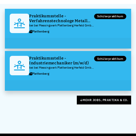
Praktikumsstelle -
Schülerpraktikum
Verfahrenstechnologe Metall
(m/w/d)
bei bei Messingwerk Plettenberg Herfeld GmbH
& Co. KG
Plettenberg
Praktikumsstelle -
Schülerpraktikum
Industriemechaniker (m/w/d)
bei bei Messingwerk Plettenberg Herfeld GmbH
& Co. KG
Plettenberg
MEHR JOBS, PRAKTIKA & CO.