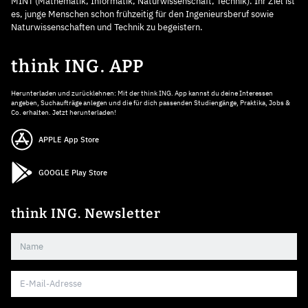
MINT (Mathematik, Informatik, Naturwissenschaft, Technik). Ihr Ziel ist
es, junge Menschen schon frühzeitig für den Ingenieursberuf sowie
Naturwissenschaften und Technik zu begeistern.
think ING. APP
Herunterladen und zurücklehnen: Mit der think ING. App kannst du deine Interessen
angeben, Suchaufträge anlegen und die für dich passenden Studiengänge, Praktika, Jobs &
Co. erhalten. Jetzt herunterladen!
APPLE App Store
GOOGLE Play Store
think ING. Newsletter