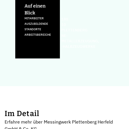
Auf einen
Blick
MITARBEITER
180
AUSZUBILDENDE
10
STANDORTE
PLETTENBERG
ARBEITSBEREICHE
NE-
METALLERZEUGUNG,
-HALBZEUGWERKE
Im Detail
Erfahre mehr über Messingwerk Plettenberg Herfeld
GmbH & Co. KG