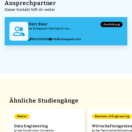
+
Ansprechpartner
Dieser Kontakt hilft dir weiter
−
Herr Baur
Ausbildung
bei Scheppach Fabrikation von
Holzbearbeitungsmaschinen GmbH
0822340020
info@scheppach.com
Ähnliche Studiengänge
Master
Bachelor of Engineering
Data Engineering
Wirtschaftsingenie
an der Constructor University
an der Technische Hochschul