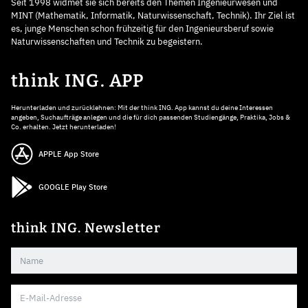
Seit 1998 widmet sie sich bereits den Themen Ingenieurwesen und
MINT (Mathematik, Informatik, Naturwissenschaft, Technik). Ihr Ziel ist
es, junge Menschen schon frühzeitig für den Ingenieursberuf sowie
Naturwissenschaften und Technik zu begeistern.
think ING. APP
Herunterladen und zurücklehnen: Mit der think ING. App kannst du deine Interessen
angeben, Suchaufträge anlegen und die für dich passenden Studiengänge, Praktika, Jobs &
Co. erhalten. Jetzt herunterladen!
APPLE App Store
GOOGLE Play Store
think ING. Newsletter