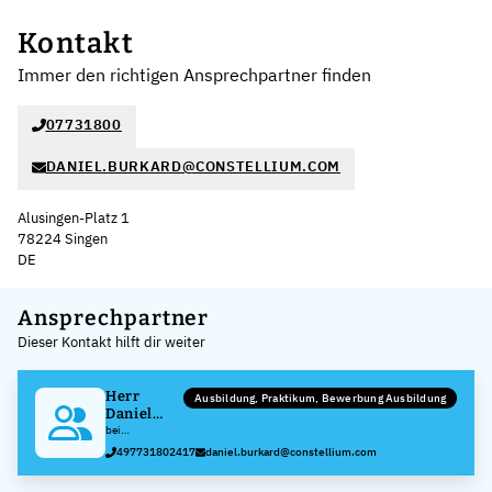
Kontakt
Immer den richtigen Ansprechpartner finden
07731800
DANIEL.BURKARD@CONSTELLIUM.COM
Alusingen-Platz 1
78224 Singen
DE
Leaflet
|
©
OpenStreetMap
,
+
Ansprechpartner
Dieser Kontakt hilft dir weiter
−
Herr
Ausbildung, Praktikum, Bewerbung Ausbildung
Daniel
Burkard
bei
Constellium
497731802417
daniel.burkard@constellium.com
Deutschland
GmbH