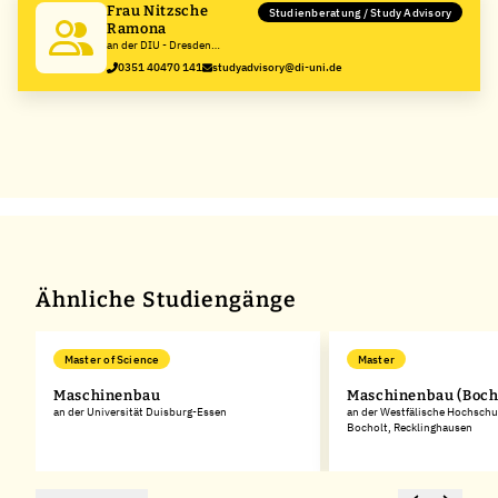
Frau Nitzsche
Studienberatung / Study Advisory
Ramona
an der DIU - Dresden
International University
0351 40470 141
studyadvisory@di-uni.de
GmbH
Ähnliche Studiengänge
Master of Science
Master
Maschinenbau
Maschinenbau (Boch
an der Universität Duisburg-Essen
an der Westfälische Hochschu
Bocholt, Recklinghausen