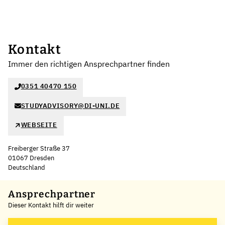
Kontakt
Immer den richtigen Ansprechpartner finden
0351 40470 150
STUDYADVISORY@DI-UNI.DE
WEBSEITE
Freiberger Straße 37
01067 Dresden
Deutschland
Leaflet
|
©
OpenStreetMap
,
+
Ansprechpartner
Dieser Kontakt hilft dir weiter
−