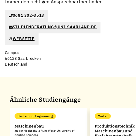
Immer den richtigen Ansprechpartner finden
0681 302-3513
STUDIENBERATUNG@UNI-SAARLAND.DE
WEBSEITE
Campus
66123 Saarbrücken
Deutschland
Leaflet
|
©
OpenStreetMap
,
+
−
Ähnliche Studiengänge
Bachelor of Engineering
Master
d
Maschinenbau
Produktionstechnik 
,
an der Hochschule Ruhr West- University of
Maschinenbau und
Applied Sciences
Verfahrenstechnik