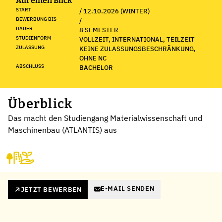
Auf einen Blick
START
/ 12.10.2026 (WINTER)
BEWERBUNG BIS
/
DAUER
8 SEMESTER
STUDIENFORM
VOLLZEIT, INTERNATIONAL, TEILZEIT
ZULASSUNG
KEINE ZULASSUNGSBESCHRÄNKUNG,
OHNE NC
ABSCHLUSS
BACHELOR
Überblick
Das macht den Studiengang Materialwissenschaft und
Maschinenbau (ATLANTIS) aus
E-MAIL SENDEN
JETZT BEWERBEN