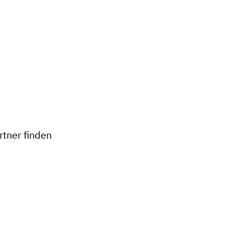
+
−
tner finden