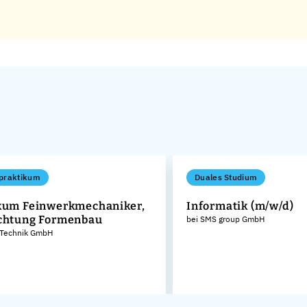
praktikum
Duales Studium
kum Feinwerkmechaniker,
Informatik (m/w/d)
chtung Formenbau
bei SMS group GmbH
Technik GmbH