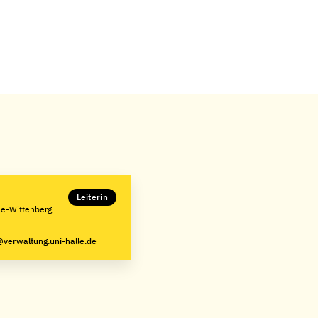
Leiterin
lle-Wittenberg
@verwaltung.uni-halle.de