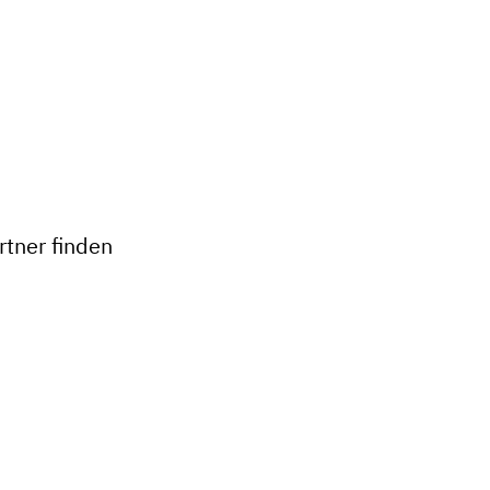
+
−
tner finden