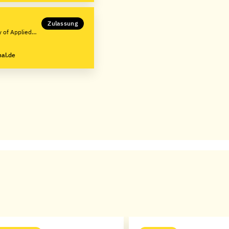
Zulassung
y of Applied
nal.de