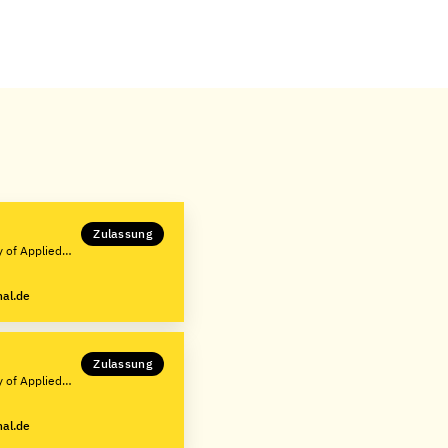
Zulassung
y of Applied
nal.de
Zulassung
y of Applied
nal.de