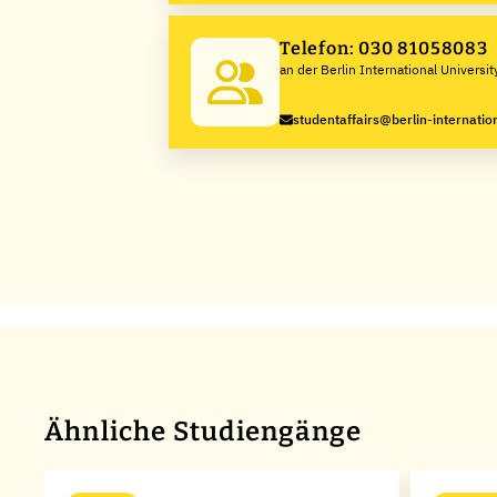
Telefon: 030 81058083
an der Berlin International Universit
Sciences
studentaffairs@berlin-internatio
Ähnliche Studiengänge