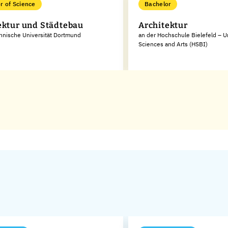
r of Science
Bachelor
ektur und Städtebau
Architektur
hnische Universität Dortmund
an der Hochschule Bielefeld – Un
Sciences and Arts (HSBI)