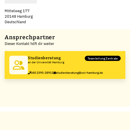
Mittelweg 177
20148 Hamburg
Deutschland
Leaflet
|
©
OpenStreetMap
,
+
Ansprechpartner
Dieser Kontakt hilft dir weiter
−
Studienberatung
Teamleitung Zentrale
an der Universität Hamburg
040 2395-28911
studienberatung@uni-hamburg.de