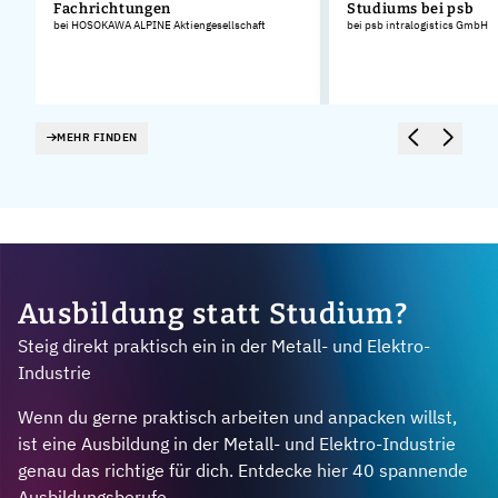
Fachrichtungen
Studiums bei psb
bei HOSOKAWA ALPINE Aktiengesellschaft
bei psb intralogistics GmbH
MEHR FINDEN
Ausbildung statt Studium?
Steig direkt praktisch ein in der Metall- und Elektro-
Industrie
Wenn du gerne praktisch arbeiten und anpacken willst,
ist eine Ausbildung in der Metall- und Elektro-Industrie
genau das richtige für dich. Entdecke hier 40 spannende
Ausbildungsberufe.