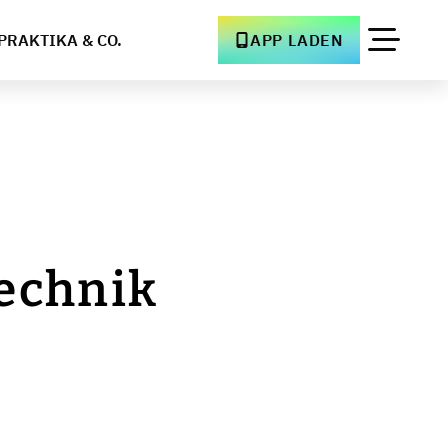
PRAKTIKA & CO.
APP LADEN
echnik