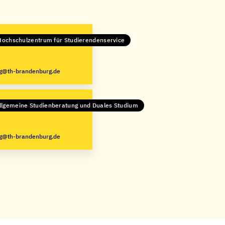
 Hochschulzentrum für Studierendenservice
ng@th-brandenburg.de
Allgemeine Studienberatung und Duales Studium
ng@th-brandenburg.de