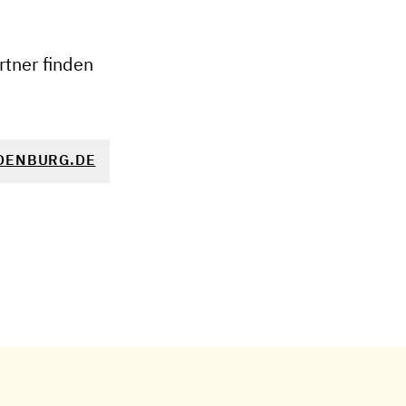
+
−
tner finden
DENBURG.DE