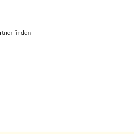
+
−
tner finden