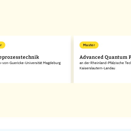
r
Master
eprozesstechnik
Advanced Quantum P
o-von-Guericke-Universität Magdeburg
an der Rheinland-Pfälzische Tec
Kaiserslautern-Landau