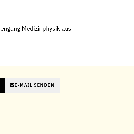
iengang Medizinphysik aus
E-MAIL SENDEN
N