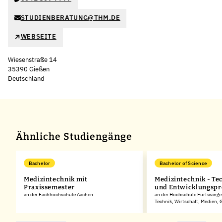
STUDIENBERATUNG@THM.DE
WEBSEITE
Wiesenstraße 14
35390 Gießen
Deutschland
Leaflet
|
©
OpenStreetMap
,
+
−
Ähnliche Studiengänge
Bachelor
Bachelor of Science
Medizintechnik mit
Medizintechnik - Te
Praxissemester
und Entwicklungspr
an der Fachhochschule Aachen
an der Hochschule Furtwangen
Technik, Wirtschaft, Medien,