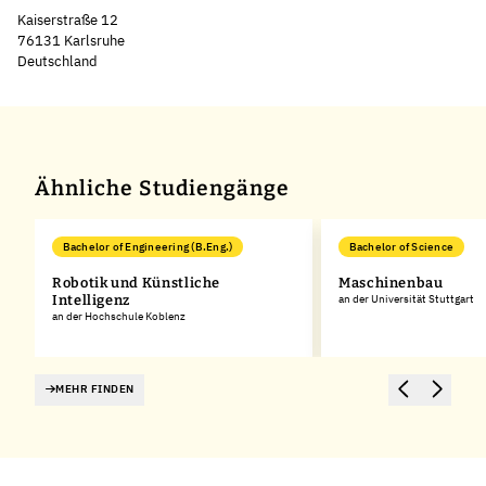
Kaiserstraße 12
76131 Karlsruhe
Deutschland
Leaflet
|
©
OpenStreetMap
,
+
−
Ähnliche Studiengänge
Bachelor of Engineering (B.Eng.)
Bachelor of Science
Robotik und Künstliche
Maschinenbau
Intelligenz
an der Universität Stuttgart
an der Hochschule Koblenz
MEHR FINDEN