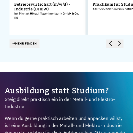
Betriebswirtschaft (m/w/d) -
Praktikum für Stud
Industrie (DHBW)
bei HOSOKAWA ALPINE Aktieng
bei Michael Hörauf Maschinenfabrik GmbH & Co.
KG
MEHR FINDEN
Ausbildung statt Studium?
Steig direkt praktisch ein in der Metall- und Elektro-
Industrie
Wenn du gerne praktisch arbeiten und anpacken willst,
ist eine Ausbildung in der Metall- und Elektro-Industrie
genau das richtige für dich. Entdecke hier 40 spannende