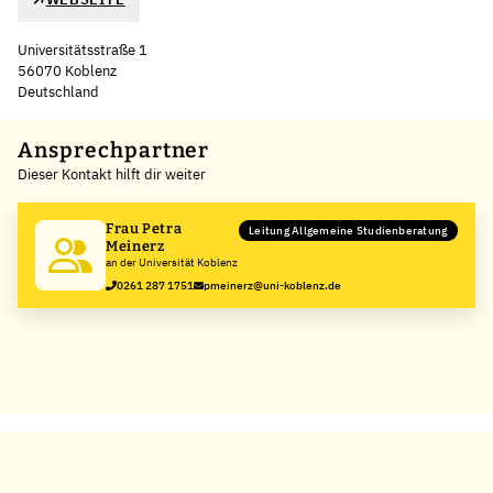
Universitätsstraße 1
56070 Koblenz
Deutschland
Leaflet
|
©
OpenStreetMap
,
+
Ansprechpartner
Dieser Kontakt hilft dir weiter
−
Frau Petra
Leitung Allgemeine Studienberatung
Meinerz
an der Universität Koblenz
0261 287 1751
pmeinerz@uni-koblenz.de