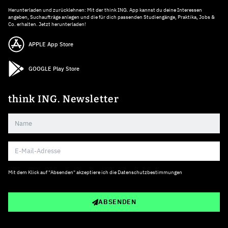
Herunterladen und zurücklehnen: Mit der think ING. App kannst du deine Interessen
angeben, Suchaufträge anlegen und die für dich passenden Studiengänge, Praktika, Jobs &
Co. erhalten. Jetzt herunterladen!
APPLE App Store
GOOGLE Play Store
think ING. Newsletter
Mit dem Klick auf "Absenden" akzeptiere ich die
Datenschutzbestimmungen
ABSENDEN