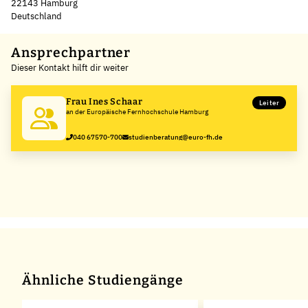
22143 Hamburg
Deutschland
Leaflet
|
©
OpenStreetMap
,
+
Ansprechpartner
Dieser Kontakt hilft dir weiter
−
Frau Ines Schaar
Leiter
an der Europäische Fernhochschule Hamburg
040 67570-700
studienberatung@euro-fh.de
Ähnliche Studiengänge