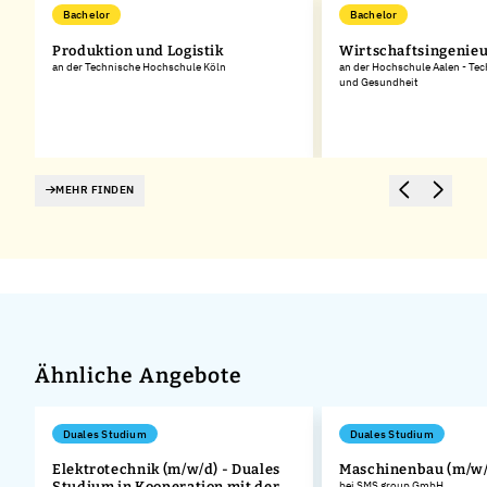
Bachelor
Bachelor
Produktion und Logistik
Wirtschaftsingenie
an der Technische Hochschule Köln
an der Hochschule Aalen - Tec
und Gesundheit
MEHR FINDEN
Ähnliche Angebote
Duales Studium
Duales Studium
Elektrotechnik (m/w/d) - Duales
Maschinenbau (m/w/
Studium in Kooperation mit der
bei SMS group GmbH