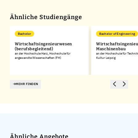
Ähnliche Studiengänge
Bachelor
Bachelor of Engineering
g
Wirtschaftsingenieurwesen
Wirtschaftsingenie
(berufsbegleitend)
Maschinenbau
an der Hochschule Harz, Hochschule für
an der Hochschule für Technik
angewandte Wissenschaften (FH)
Kultur Leipzig
MEHR FINDEN
Ähnliche Angebote