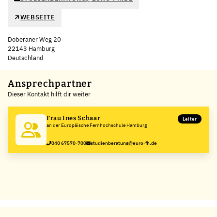
WEBSEITE
Doberaner Weg 20
22143 Hamburg
Deutschland
Leaflet
|
©
OpenStreetMap
,
+
Ansprechpartner
Dieser Kontakt hilft dir weiter
−
Frau Ines Schaar
Leiter
an der Europäische Fernhochschule Hamburg
040 67570-700
studienberatung@euro-fh.de