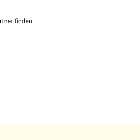
−
tner finden