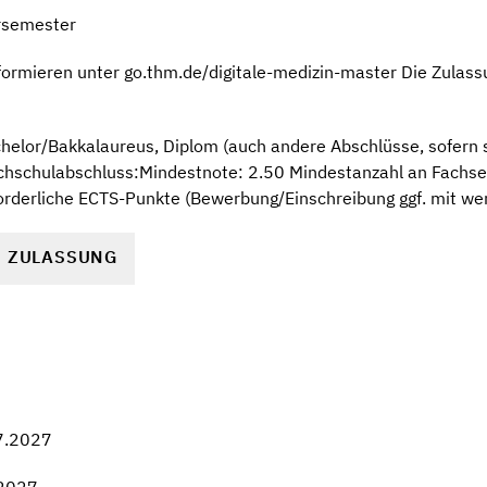
rsemester
formieren unter go.thm.de/digitale-medizin-master Die Zulas
elor/Bakkalaureus, Diplom (auch andere Abschlüsse, sofern si
chschulabschluss:Mindestnote: 2.50 Mindestanzahl an Fachs
orderliche ECTS-Punkte (Bewerbung/Einschreibung ggf. mit we
R ZULASSUNG
7.2027