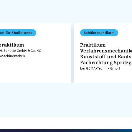
um für Studierende
Schülerpraktikum
praktikum
Praktikum
Verfahrensmechanike
 H. Schütte GmbH & Co. KG
aschinenfabrik
Kunststoff und Kaut
Fachrichtung Spritz
bei GEMA-Technik GmbH