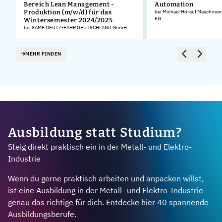
Bereich Lean Management -
Automation
Produktion (m/w/d) für das
bei Michael Hörauf Maschinen
KG
Wintersemester 2024/2025
bei SAME DEUTZ-FAHR DEUTSCHLAND GmbH
MEHR FINDEN
Ausbildung statt Studium?
Steig direkt praktisch ein in der Metall- und Elektro-
Industrie
Wenn du gerne praktisch arbeiten und anpacken willst,
ist eine Ausbildung in der Metall- und Elektro-Industrie
genau das richtige für dich. Entdecke hier 40 spannende
Ausbildungsberufe.