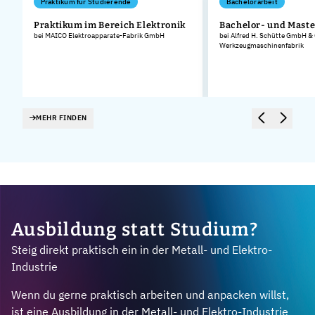
Praktikum für Studierende
Bachelorarbeit
Praktikum im Bereich Elektronik
Bachelor- und Maste
bei MAICO Elektroapparate-Fabrik GmbH
bei Alfred H. Schütte GmbH &
Werkzeugmaschinenfabrik
MEHR FINDEN
Ausbildung statt Studium?
Steig direkt praktisch ein in der Metall- und Elektro-
Industrie
Wenn du gerne praktisch arbeiten und anpacken willst,
ist eine Ausbildung in der Metall- und Elektro-Industrie