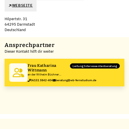
WEBSEITE
Hilpertstr. 31
64295 Darmstadt
Deutschland
Leaflet
|
©
OpenStreetMap
,
+
Ansprechpartner
Dieser Kontakt hilft dir weiter
−
Frau Katharina
Leitung Interessentenberatung
Wittmann
an der Wilhelm Büchner
Hochschule
06151 3842-404
beratung@wb-fernstudium.de