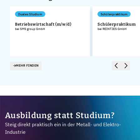
Duales Studium
Schülerpraktikum
n
Betriebswirtschaft (m/w/d)
Schülerpraktikum
bei SMS group GmbH
bei REINTJES GmbH
MEHR FINDEN
Ausbildung statt Studium?
Steig direkt praktisch ein in der Metall- und Elektro-
Industrie