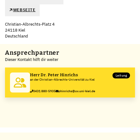
WEBSEITE
Christian-Albrechts-Platz 4
24118 Kiel
Deutschland
Leaflet
|
©
OpenStreetMap
,
+
Ansprechpartner
Dieser Kontakt hilft dir weiter
−
Herr Dr. Peter Hinrichs
Leitung
an der Christian-Albrechts-Universität zu Kiel
0431 880-5935
phinrichs@uv.uni-kiel.de