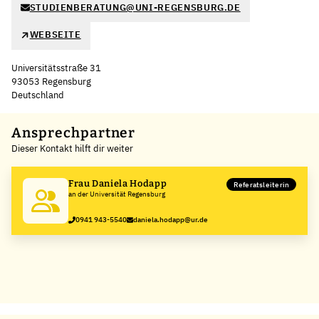
STUDIENBERATUNG@UNI-REGENSBURG.DE
WEBSEITE
Universitätsstraße 31
93053 Regensburg
Deutschland
Leaflet
|
©
OpenStreetMap
,
+
Ansprechpartner
Dieser Kontakt hilft dir weiter
−
Frau Daniela Hodapp
Referatsleiterin
an der Universität Regensburg
0941 943-5540
daniela.hodapp@ur.de