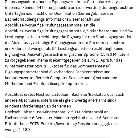
Zulassungsinformationen: Eignungsverfahren: Curriculare Analyse
(maximal können 54 Leitungspunkte erreicht werden) der eingereichten
Unterlagen nach fachlicher Qualifikation (Lernergebnisse des
Bachelorstudiengangs Informationswissenschaft) und
Abschluss-/vorläufige Prüfungsgesamtnote. Ist die
Abschluss-/vorläufige Prüfungsgesamtnote 2,5 oder besser und sind 54
Leistungspunkte erreicht, liegt die Eignung für den Studiengang vor. Ist
die Abschluss-/vorläufige Prüfungsgesamtnote 2,6 oder schlechter
und/oder sind weniger als 54 Leistungspunkte erreicht, liegt keine
Eignung vor. Auswahlgespräch in englischer Sprache (15-30 Minuten)
zu vorgegebenen Thema (bekanntgegeben bis zum 1. April für das
Wintersemester bzw. 1. Oktober für das Sommersemester)
Eignungsparameter sind a) vorhandene Fachkenntnisse und -
kompetenzen im Bereich Computer Science und b) vorhandene
Methoden- und Problemlösungskompetenzen.
Abschluss erstes Hochschulstudium: Bachelor/Bakkalaureus (auch
andere Abschlüsse, sofern sie als gleichwertig anerkannt sind)
Mindestanforderungen an den ersten
Hochschulabschluss:Mindestnote: 2.50 Mindestanzahl an
Fachsemester: 6 Semester Mindestregelstudienzeit: 6 Semester
Erforderliche ECTS-Punkte (Bewerbung/Einschreibung ggf. mit
weniger): 180