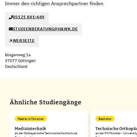
Immer den richtigen Ansprechpartner finden
05121 881-689
STUDIENBERATUNG@HAWK.DE
WEBSEITE
Büsgenweg 1a
37077 Göttingen
Deutschland
Leaflet
|
©
OpenStreetMap
,
+
−
Ähnliche Studiengänge
Master of Science
Bachelor
Medizintechnik
Technische Orthopä
an der Ostbayerische Technische Hochschule
an der FH Münster - Universit