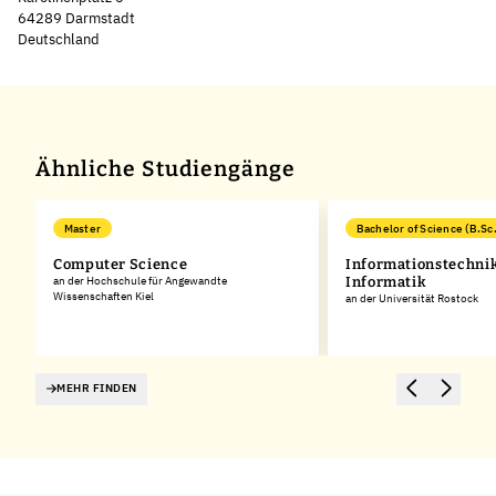
64289 Darmstadt
Deutschland
Leaflet
|
©
OpenStreetMap
,
+
−
Ähnliche Studiengänge
Master
Bachelor of Science (B.Sc.
Computer Science
Informationstechnik
an der Hochschule für Angewandte
Informatik
Wissenschaften Kiel
an der Universität Rostock
MEHR FINDEN