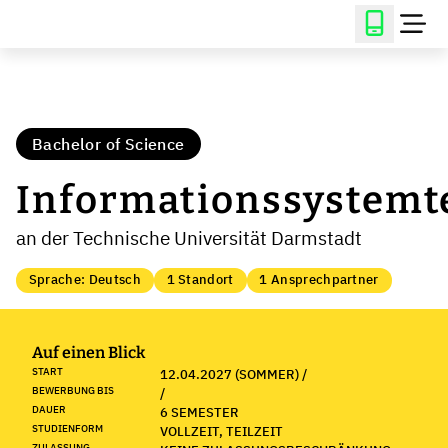
Bachelor of Science
Informationssystemt
an der Technische Universität Darmstadt
Sprache: Deutsch
1 Standort
1 Ansprechpartner
Auf einen Blick
START
12.04.2027 (SOMMER) /
BEWERBUNG BIS
/
DAUER
6 SEMESTER
STUDIENFORM
VOLLZEIT, TEILZEIT
ZULASSUNG