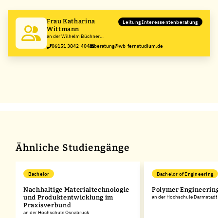
−
Frau Katharina
Leitung Interessentenberatung
Wittmann
an der Wilhelm Büchner
Hochschule
06151 3842-404
beratung@wb-fernstudium.de
Ähnliche Studiengänge
Bachelor
Bachelor of Engineering
Nachhaltige Materialtechnologie
Polymer Engineerin
und Produktentwicklung im
an der Hochschule Darmstadt
Praxisverbund
an der Hochschule Osnabrück