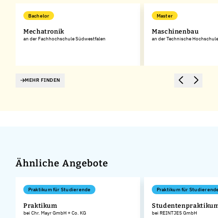
Bachelor
Master
Mechatronik
Maschinenbau
an der Fachhochschule Südwestfalen
an der Technische Hochschule
MEHR FINDEN
Ähnliche Angebote
Praktikum für Studierende
Praktikum für Studierend
Praktikum
Studentenpraktiku
bei Chr. Mayr GmbH + Co. KG
bei REINTJES GmbH