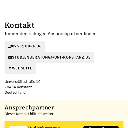
Kontakt
Immer den richtigen Ansprechpartner finden
07531 88-3636
STUDIENBERATUNG@UNI-KONSTANZ.DE
WEBSEITE
Universitätsstraße 10
78464 Konstanz
Deutschland
Leaflet
|
©
OpenStreetMap
,
+
Ansprechpartner
Dieser Kontakt hilft dir weiter
−
Studienberatung