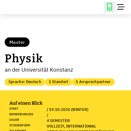
Master
Physik
an der Universität Konstanz
Sprache: Deutsch
1 Standort
1 Ansprechpartner
Auf einen Blick
START
/ 19.10.2026 (WINTER)
BEWERBUNG BIS
/
DAUER
4 SEMESTER
STUDIENFORM
VOLLZEIT, INTERNATIONAL
ZULASSUNG