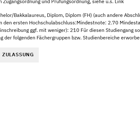
n Zugangsordnung und Prüfungsordnung, siehe u.s. Link
elor/Bakkalaureus, Diplom, Diplom (FH) (auch andere Abschlüs
an den ersten Hochschulabschluss:Mindestnote: 2.70 Mindest
nschreibung ggf. mit weniger): 210 Für diesen Studiengang sol
g der folgenden Fächergruppen bzw. Studienbereiche erworb
R ZULASSUNG