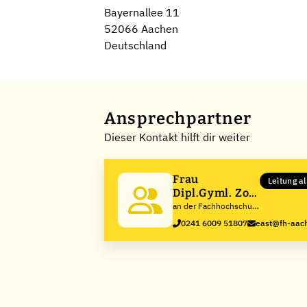
Bayernallee 11
52066 Aachen
Deutschland
Ansprechpartner
Dieser Kontakt hilft dir weiter
Frau
Leitung a
Dipl.Gyml. Zoe
East
an der Fachhochschule
Aachen
0241 6009 51807
east@fh-aac