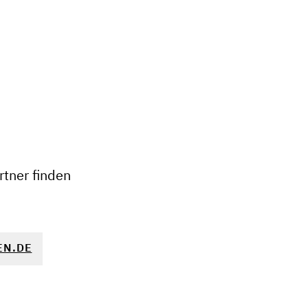
+
−
tner finden
EN.DE