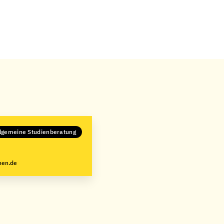
llgemeine Studienberatung
hen.de