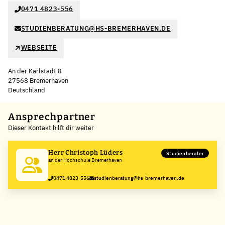
0471 4823-556
STUDIENBERATUNG@HS-BREMERHAVEN.DE
WEBSEITE
An der Karlstadt 8
27568 Bremerhaven
Deutschland
Leaflet
|
©
OpenStreetMap
,
+
Ansprechpartner
Dieser Kontakt hilft dir weiter
−
Herr Christoph Lüders
Studienberater
an der Hochschule Bremerhaven
0471 4823-556
studienberatung@hs-bremerhaven.de