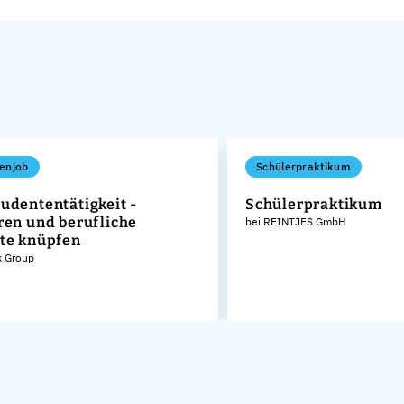
enjob
Schülerpraktikum
udententätigkeit -
Schülerpraktikum
ren und berufliche
bei REINTJES GmbH
te knüpfen
k Group