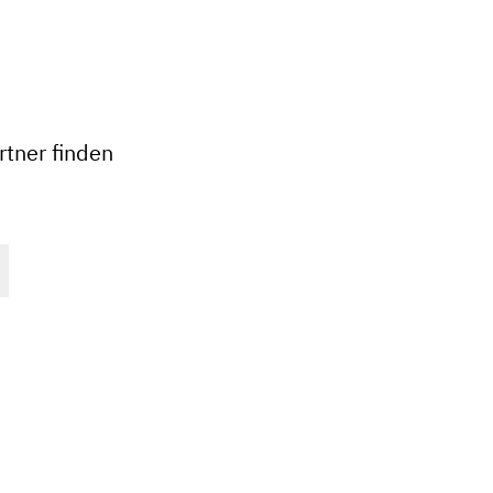
+
−
tner finden