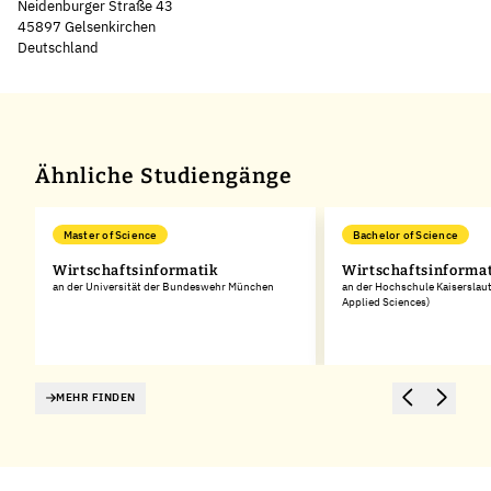
Neidenburger Straße 43
45897 Gelsenkirchen
Deutschland
Leaflet
|
©
OpenStreetMap
,
+
−
Ähnliche Studiengänge
Master of Science
Bachelor of Science
Wirtschaftsinformatik
Wirtschaftsinforma
an der Universität der Bundeswehr München
an der Hochschule Kaiserslaut
Applied Sciences)
MEHR FINDEN