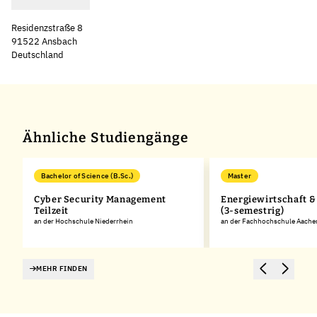
Residenzstraße 8
91522 Ansbach
Deutschland
Leaflet
|
©
OpenStreetMap
,
+
−
Ähnliche Studiengänge
Bachelor of Science (B.Sc.)
Master
Cyber Security Management
Energiewirtschaft &
Teilzeit
(3-semestrig)
an der Hochschule Niederrhein
an der Fachhochschule Aache
MEHR FINDEN