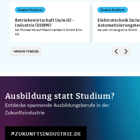
Duales Studium
Duales Studium
Betriebswirtschaft (m/w/d) -
Elektrotechnik (m/w/
Industrie (DHBW)
Automatisierungste
bei Michael Hörauf Maschinenfabrik GmbH & Co.
bei psb intralogistics GmbH
KG
MEHR FINDEN
Ausbildung statt Studium?
Entdecke spannende Ausbildungsberufe in der
Zukunftsindustrie
ZUKUNFTSINDUSTRIE.DE