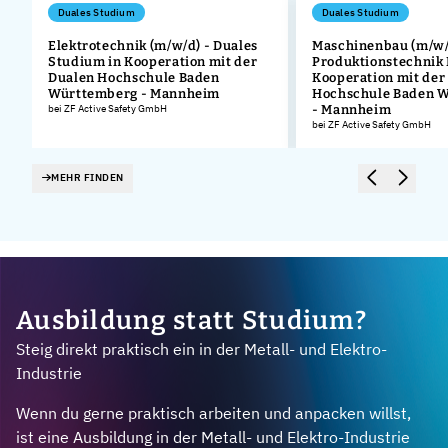
Duales Studium
Duales Studium
Elektrotechnik (m/w/d) - Duales
Maschinenbau (m/w/
Studium in Kooperation mit der
Produktionstechnik
.
Dualen Hochschule Baden
Kooperation mit der
Württemberg - Mannheim
Hochschule Baden 
bei ZF Active Safety GmbH
- Mannheim
bei ZF Active Safety GmbH
MEHR FINDEN
Ausbildung statt Studium?
Steig direkt praktisch ein in der Metall- und Elektro-
Industrie
Wenn du gerne praktisch arbeiten und anpacken willst,
ist eine Ausbildung in der Metall- und Elektro-Industrie