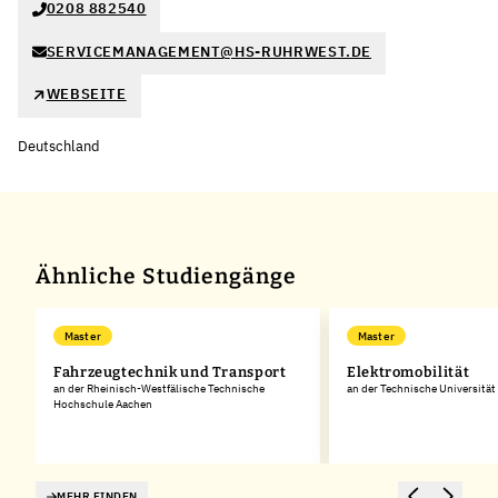
0208 882540
SERVICEMANAGEMENT@HS-RUHRWEST.DE
WEBSEITE
Deutschland
Ähnliche Studiengänge
Master
Master
g
Fahrzeugtechnik und Transport
Elektromobilität
an der Rheinisch-Westfälische Technische
an der Technische Universitä
Hochschule Aachen
MEHR FINDEN